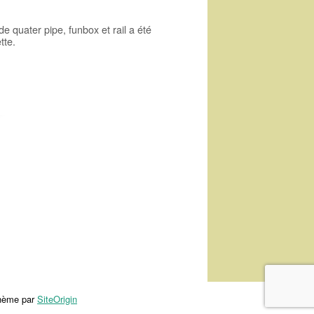
de quater pipe, funbox et rail a été
tte.
hème par
SiteOrigin