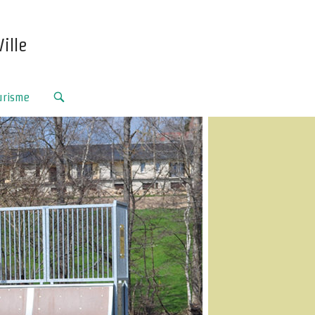
ille
urisme
OPEN
SEARCH
BAR