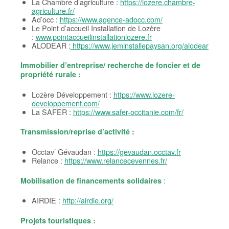
La Chambre d’agriculture :
https://lozere.chambre-
agriculture.fr/
Ad’occ :
https://www.agence-adocc.com/
Le Point d’accueil Installation de Lozère
:
www.pointaccueilinstallationlozere.fr
ALODEAR :
https://www.jeminstallepaysan.org/alodear
Immobilier d’entreprise/ recherche de foncier et de
propriété rurale :
Lozère Développement :
https://www.lozere-
developpement.com/
La SAFER :
https://www.safer-occitanie.com/fr/
Transmission/reprise d’activité :
Occtav’ Gévaudan :
https://gevaudan.occtav.fr
Relance :
https://www.relancecevennes.fr/
:
Mobilisation de financements solidaires
AIRDIE :
http://airdie.org/
Projets touristiques :