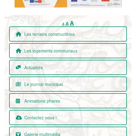
Increase
Reset
A
Decrease
A
A
font
font
font
size.
size.
Les terrains constructibles
size.
Les logements communaux
Actualités
Le journal municipal
Animations phares
Contactez nous !
Galerie multimédia