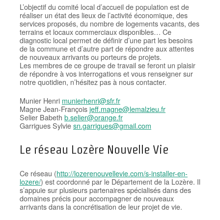
L’objectif du comité local d’accueil de population est de
réaliser un état des lieux de l’activité économique, des
services proposés, du nombre de logements vacants, des
terrains et locaux commerciaux disponibles… Ce
diagnostic local permet de définir d’une part les besoins
de la commune et d’autre part de répondre aux attentes
de nouveaux arrivants ou porteurs de projets.
Les membres de ce groupe de travail se feront un plaisir
de répondre à vos interrogations et vous renseigner sur
notre quotidien, n’hésitez pas à nous contacter.
Munier Henri
munierhenri@sfr.fr
Magne Jean-François
jeff.magne@lemalzieu.fr
Selier Babeth
b.selier@orange.fr
Garrigues Sylvie
sn.garrigues@gmail.com
Le réseau Lozère Nouvelle Vie
Ce réseau (
http://lozerenouvellevie.com/s-installer-en-
lozere/
) est coordonné par le Département de la Lozère. Il
s’appuie sur plusieurs partenaires spécialisés dans des
domaines précis pour accompagner de nouveaux
arrivants dans la concrétisation de leur projet de vie.