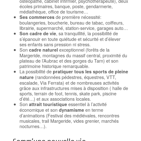
ostéopathe, cabinet infirmier, psychothérapeute), deux
écoles primaires, banque, poste, gendarmerie,
médiathèque, office de tourisme…
de première nécessité:
Ses commerces
boulangeries, boucherie, bureau de tabac, coiffeurs,
librairie, supermarché, station-service, garages auto…
, sa tranquillité, la possibilité de
Son cadre de vie
s’épanouir en toute quiétude et sécurité et d’élever
ses enfants sans pression ni stress.
Son
exceptionnel (forêts de la
cadre naturel
Margeride, montagnes du massif central, proximité du
plateau de l’Aubrac et des gorges du Tarn) et son
patrimoine historique remarquable.
La possibilité de
pratiquer tous les sports de pleine
(randonnées pédestres, équestres, VTT,
nature
escalade, Via Ferrata) et de nombreuses activités
grâce aux infrastructures mises à disposition ( halle de
sports, terrain de foot, tennis, skate park, piscine
d’été…) et aux associations locales.
Son
essentiel à l’activité
attrait touristique
économique et son
en terme
dynamisme
d’animations (Festival des médiévales, rencontres
musicales, trail Margeride, vides grenier, marchés
nocturnes…).