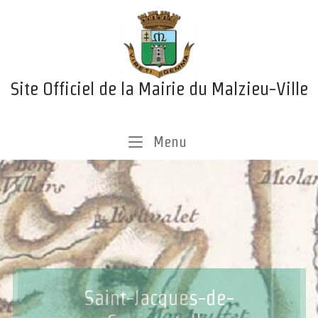
Skip
Home
to
content
Site Officiel de la Mairie du Malzieu-Ville
Menu
Menu
Saint-Jacques-de-