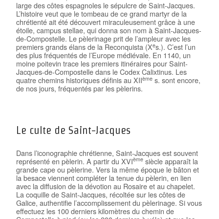
large des côtes espagnoles le sépulcre de Saint-Jacques.
L’histoire veut que le tombeau de ce grand martyr de la
chrétienté ait été découvert miraculeusement grâce à une
étoile, campus stellae, qui donna son nom à Saint-Jacques-
de-Compostelle. Le pèlerinage prit de l’ampleur avec les
e
premiers grands élans de la Reconquista (X
s.). C’est l’un
des plus fréquentés de l’Europe médiévale. En 1140, un
moine poitevin trace les premiers itinéraires pour Saint-
Jacques-de-Compostelle dans le Codex Calixtinus. Les
ème
quatre chemins historiques définis au XII
s. sont encore,
de nos jours, fréquentés par les pèlerins.
Le culte de Saint-Jacques
Dans l’iconographie chrétienne, Saint-Jacques est souvent
ème
représenté en pèlerin. A partir du XVI
siècle apparaît la
grande cape ou pèlerine. Vers la même époque le bâton et
la besace viennent compléter la tenue du pèlerin, en lien
avec la diffusion de la dévotion au Rosaire et au chapelet.
La coquille de Saint-Jacques, récoltée sur les côtes de
Galice, authentifie l’accomplissement du pèlerinage. Si vous
effectuez les 100 derniers kilomètres du chemin de