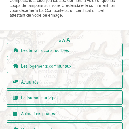
Compostelle à pied (ou les 200 derniers à vélo) et que les
coups de tampons sur votre Credenciale le confirment, on
vous décernera La Compostella, un certificat officiel
attestant de votre pèlerinage.
Increase
Reset
A
Decrease
A
A
font
font
font
size.
size.
Les terrains constructibles
size.
Les logements communaux
Actualités
Le journal municipal
Animations phares