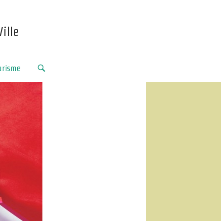
ille
urisme
OPEN
SEARCH
BAR